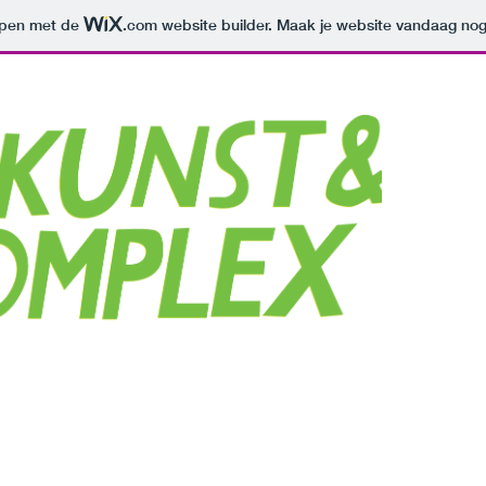
orpen met de
.com
website builder. Maak je website vandaag nog